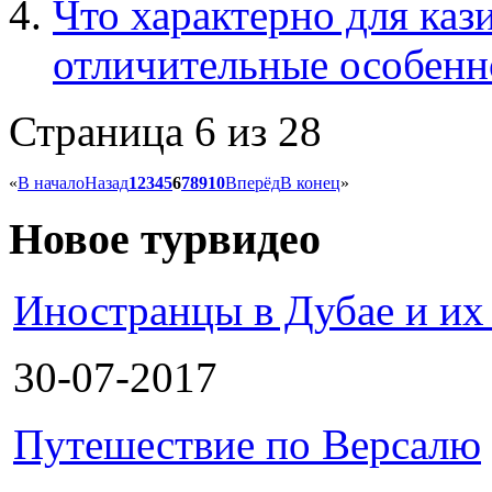
Что характерно для каз
отличительные особенн
Страница 6 из 28
«
В начало
Назад
1
2
3
4
5
6
7
8
9
10
Вперёд
В конец
»
Новое турвидео
Иностранцы в Дубае и их
30-07-2017
Путешествие по Версалю