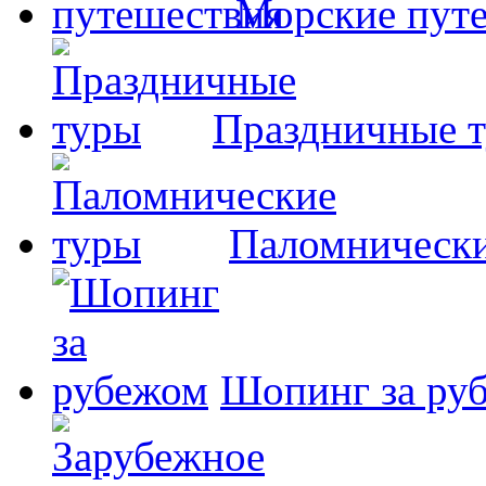
Морские пут
Праздничные 
Паломнически
Шопинг за ру