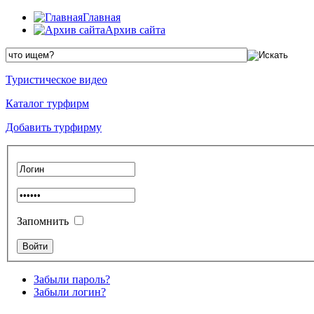
Главная
Архив сайта
Туристическое видео
Каталог турфирм
Добавить турфирму
Запомнить
Забыли пароль?
Забыли логин?