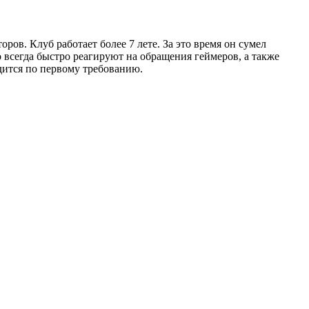
ов. Клуб работает более 7 лете. За это время он сумел
 всегда быстро реагируют на обращения геймеров, а также
дится по первому требованию.