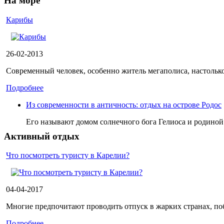
На море
Карибы
26-02-2013
Современный человек, особенно житель мегаполиса, настолько
Подробнее
Из современности в античность: отдых на острове Родос
Его называют домом солнечного бога Гелиоса и родино
Активный отдых
Что посмотреть туристу в Карелии?
04-04-2017
Многие предпочитают проводить отпуск в жарких странах, поб
Подробнее