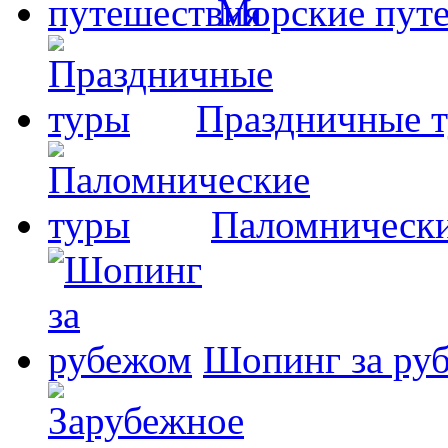
Морские пут
Праздничные 
Паломнически
Шопинг за ру