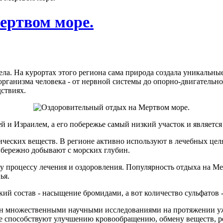
ертвом море.
тела. На курортах этого региона сама природа создала уникальн
рганизма человека - от нервной системы до опорно-двигательног
ствиях.
й и Израилем, а его побережье самый низкий участок и являет
нических веществ. В регионе активно используют в лечебных цел
бережно добывают с морских глубин.
процессу лечения и оздоровления. Популярность отдыха на Мер
ья.
й состав - насыщение бромидами, а вот количество сульфатов 
 множественными научными исследованиями на протяжении уже 
е способствуют улучшению кровообращению, обмену веществ, ре