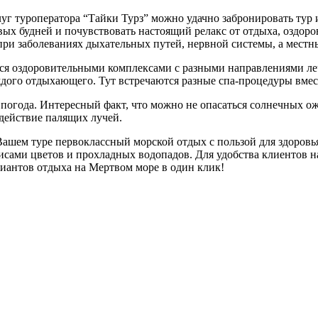
г туроператора “Тайки Турз” можно удачно забронировать тур 
х будней и почувствовать настоящий релакс от отдыха, оздоров
ри заболеваниях дыхательных путей, нервной системы, а местные
 оздоровительными комплексами с разными направлениями лече
дого отдыхающего. Тут встречаются разные спа-процедуры вмест
погода. Интересный факт, что можно не опасаться солнечных ож
здействие палящих лучей.
ашем туре первоклассный морской отдых с пользой для здоровь
ами цветов и прохладных водопадов. Для удобства клиентов на с
антов отдыха на Мертвом море в один клик!