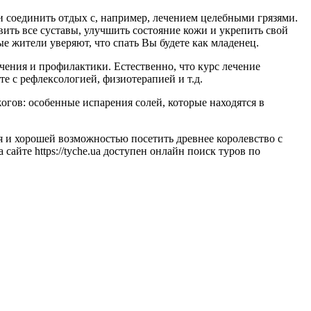
и соединить отдых с, например, лечением целебными грязями.
ить все суставы, улучшить состояние кожи и укрепить свой
 жители уверяют, что спать Вы будете как младенец.
ния и профилактики. Естественно, что курс лечение
е с рефлексологией, физиотерапией и т.д.
огов: особенные испарения солей, которые находятся в
я и хорошей возможностью посетить древнее королевство с
айте https://tyche.ua доступен онлайн поиск туров по