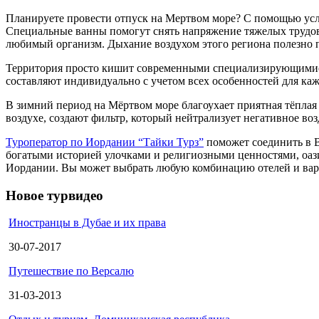
Планируете провести отпуск на Мертвом море? С помощью услу
Специальные ванны помогут снять напряжение тяжелых трудовы
любимый организм. Дыхание воздухом этого региона полезно п
Территория просто кишит современными специализирующимися
составляют индивидуально с учетом всех особенностей для каж
В зимний период на Мёртвом море благоухает приятная тёплая 
воздухе, создают фильтр, который нейтрализует негативное во
Туроператор по Иордании “Тайки Турз”
поможет соединить в В
богатыми историей улочками и религиозными ценностями, оазис
Иордании. Вы может выбрать любую комбинацию отелей и вари
Новое турвидео
Иностранцы в Дубае и их права
30-07-2017
Путешествие по Версалю
31-03-2013