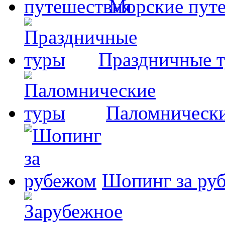
Морские пут
Праздничные 
Паломнически
Шопинг за ру