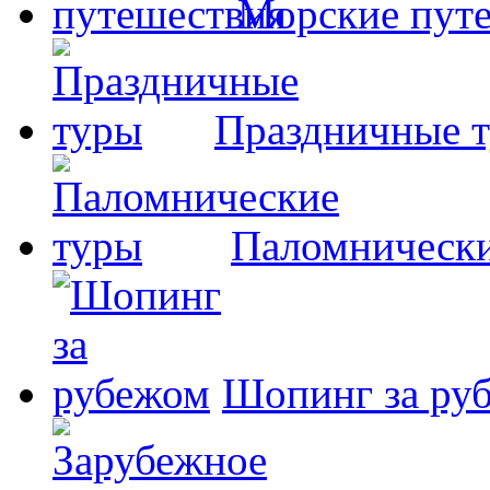
Морские пут
Праздничные 
Паломнически
Шопинг за ру