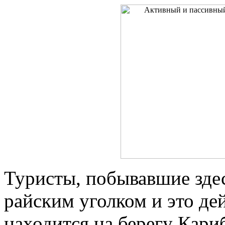
Туристы, побывавшие здес
райским уголком и это де
находится на берегу Кари