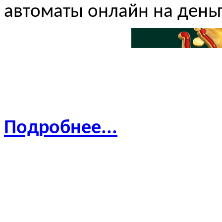
автоматы онлайн на деньг
Подробнее...