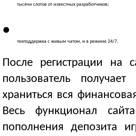
тысячи слотов от известных разработчиков;
техподдержка с живым чатом, и в режиме 24/7.
После регистрации на с
пользователь получает
храниться вся финансова
Весь функционал сайта
пополнения депозита иг