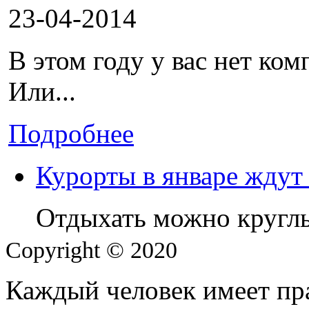
23-04-2014
В этом году у вас нет ком
Или...
Подробнее
Курорты в январе ждут
Отдыхать можно кругл
Copyright © 2020
Каждый человек имеет пра