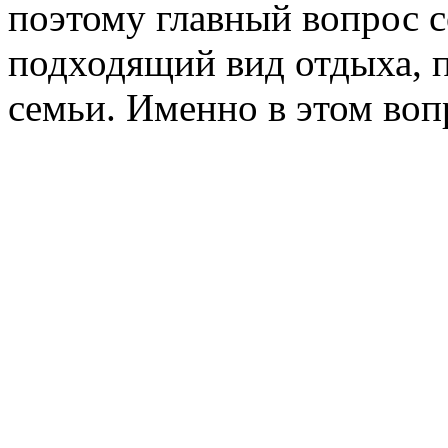
поэтому главный вопрос с
подходящий вид отдыха, 
семьи. Именно в этом воп