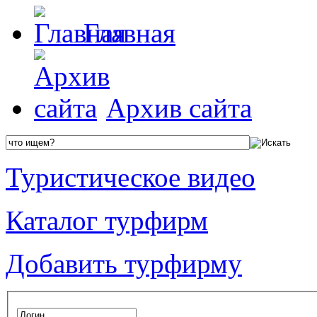
Главная
Архив сайта
Туристическое видео
Каталог турфирм
Добавить турфирму