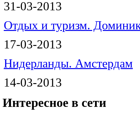
31-03-2013
Отдых и туризм. Доминик
17-03-2013
Нидерланды. Амстердам
14-03-2013
Интересное в сети