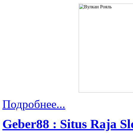
Подробнее...
Geber88 : Situs Raja S