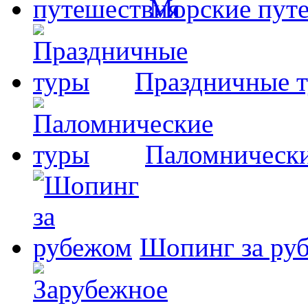
Морские пут
Праздничные 
Паломнически
Шопинг за ру