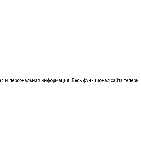
вая и персональная информация. Весь функционал сайта теперь 