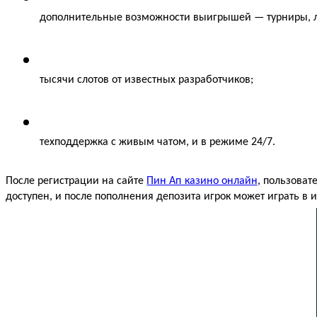
дополнительные возможности выигрышей — турниры, л
тысячи слотов от известных разработчиков;
техподдержка с живым чатом, и в режиме 24/7.
После регистрации на сайте 
Пин Ап казино онлайн
, пользоват
доступен, и после пополнения депозита игрок может играть в 