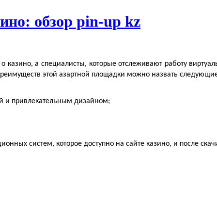
но: обзор pin-up kz
казино, а специалисты, которые отслеживают работу виртуальны
преимуществ этой азартной площадки можно назвать следующие
й и привлекательным дизайном;
онных систем, которое доступно на сайте казино, и после скач