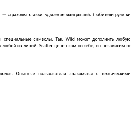
— страховка ставки, удвоение выигрышей. Любители рулетки 
ы специальные символы. Так, Wild может дополнить любую 
юбой из линий. Scatter ценен сам по себе, он независим от 
олов. Опытные пользователи знакомятся с техническими 