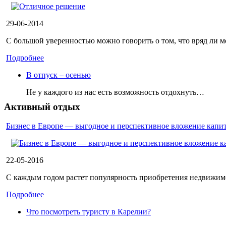
29-06-2014
С большой уверенностью можно говорить о том, что вряд ли м
Подробнее
В отпуск – осенью
Не у каждого из нас есть возможность отдохнуть…
Активный отдых
Бизнес в Европе — выгодное и перспективное вложение капи
22-05-2016
С каждым годом растет популярность приобретения недвижимос
Подробнее
Что посмотреть туристу в Карелии?