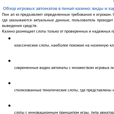
 Обзор игровых автоматов в пинап казино: виды и х
Пин ап кз предъявляет определенные требования к игрокам. 
где указываются актуальные данные, пользователь проходи
выведения средств.
Казино размещает слоты только от проверенных и надежных п
классические слоты, наиболее похожие на наземную кла
современные видео автоматы с множеством игровых ли
стилизованные тематические слоты, где представлены 
слоты с инновационным принципом игры, типа авиатор