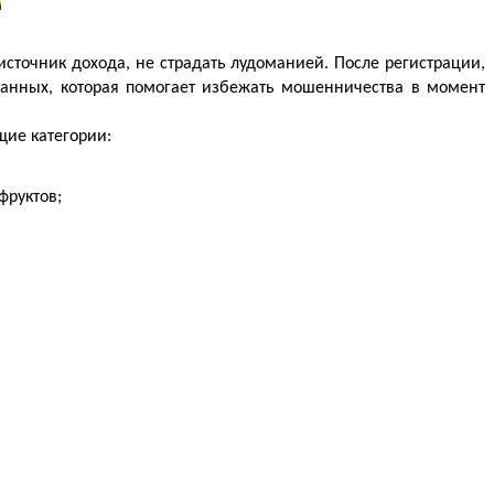
точник дохода, не страдать лудоманией. После регистрации, 
анных, которая помогает избежать мошенничества в момент 
щие категории:
фруктов;