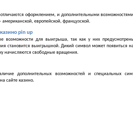
 отличаются оформлением, и дополнительными возможностями 
 американской, европейской, французской.
казино pin up
ые возможности для выигрыша, так как у них предусмотрен
ия становится выигрышной. Дикий символ может появиться на л
оку начисляются свободные вращения.
личие дополнительных возможностей и специальных симв
на сайте казино.