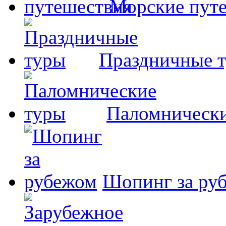
Морские пут
Праздничные 
Паломнически
Шопинг за ру