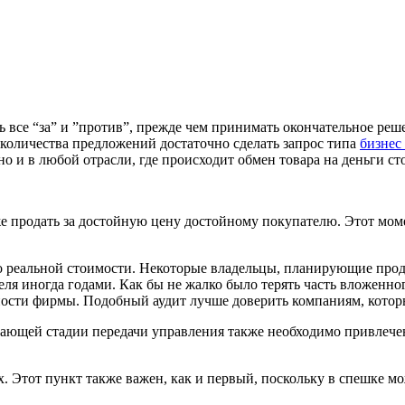
ь все “за” и ”против”, прежде чем принимать окончательное реш
 количества предложений достаточно сделать запрос типа
бизнес
но и в любой отрасли, где происходит обмен товара на деньги 
же продать за достойную цену достойному покупателю. Этот мом
о реальной стоимости. Некоторые владельцы, планирующие продат
еля иногда годами. Как бы не жалко было терять часть вложенног
ности фирмы. Подобный аудит лучше доверить компаниям, котор
шающей стадии передачи управления также необходимо привлечени
х. Этот пункт также важен, как и первый, поскольку в спешке м